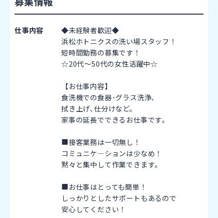
募集情報
仕事内容
◆未経験者歓迎◆
浜松ホトニクスの洗い場スタッフ！
短時間勤務の募集です！
☆20代～50代の女性活躍中☆
【お仕事内容】
食洗機での食器･グラス洗浄､
拭き上げ､仕分けなど。
家事の延長でできるお仕事です｡
■接客業務は一切無し！
コミュニケ―ションは少なめ！
黙々と集中して作業できます｡
■お仕事はとっても簡単！
しっかりとしたサポートもあるので
安心してください！