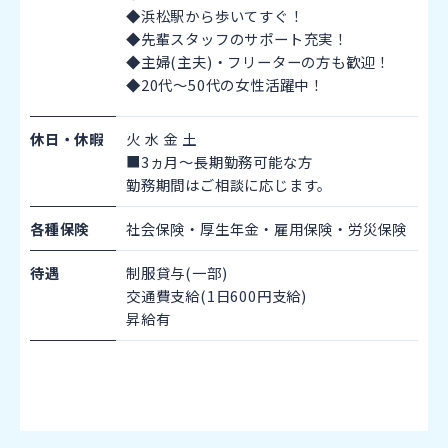
◆浜松駅から歩いてすぐ！
◆先輩スタッフのサポート充実！
◆主婦(主夫)・フリーターの方も歓迎！
◆20代～50代の女性活躍中！
休日・休暇
火
水
金
土
■3ヵ月～長期勤務可能な方
勤務期間はご相談に応じます。
各種保険
社会保険・厚生年金・雇用保険・労災保険
待遇
制服貸与(一部)
交通費支給(1日600円支給)
昇給有