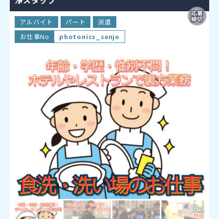
浄スタッフ
アルバイト
パート
派遣
お仕事No
photonics_senjo