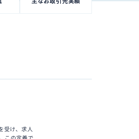
遣
主な
お取引先実績
を受け、求人
。この定義で