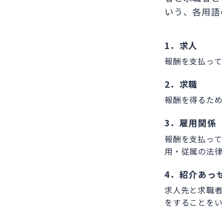
いう、各用語
1．求人
報酬を支払っ
2．求職
報酬を得るた
3．雇用関係
報酬を支払っ
用・従属の法
4．紹介あっ
求人先と求職
をすることを