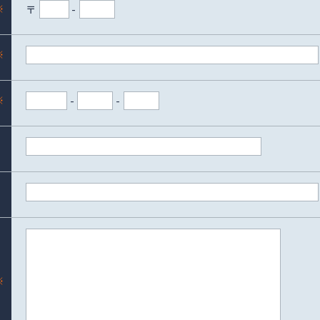
※
〒
-
※
※
-
-
※