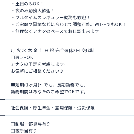
・土日のみOK！
・夜のみ勤務大歓迎！
・フルタイムのレギュラー勤務も歓迎！
・ご家庭や副業などに合わせて調整可能。週1～でもOK！
・無理なくアナタのペースでお仕事出来ます。
月
火
水
木
金
土
日
祝
完全週休2日
交代制
□週1～OK
アナタの予定を考慮します。
お気軽にご相談ください♪
■短期(1ヶ月)～でも、長期勤務でも、
勤務期間はあなたのご希望でOKです。
社会保険・厚生年金・雇用保険・労災保険
□制服一部貸与有り
□夜手当有り