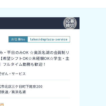
お仕事No
lakesideplaza-service
のみ・平日のみOK ☆奥浜名湖の会員制リ
【希望シフトOK☆未経験OK☆学生・主
！】フルタイム勤務も歓迎！
配ぜん・サービス
松市北区三ケ日町下尾奈200
湖鉄道／奥浜名湖
～円