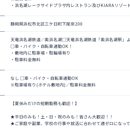
・浜名湖レークサイドプラザ内レストラン及びKIARAリゾー
静岡県浜松市北区三ケ日町下尾奈200
天竜浜名湖鉄道／奥浜名湖□天竜浜名湖鉄道「奥浜名湖駅」よ
□車・バイク・自転車通勤OK！
・敷地内に駐車場・駐輪場有り
・駐車料金無料
なし □車・バイク・自転車通勤OK
※駐車場有り(ホテル敷地内)／駐車料金無料
【夏休みだけの短期勤務も歓迎！】
★平日のみも！土・日・祝のみも！皆さん大歓迎！！
★ご家庭や副業、学校の行事や就活に合わせて週ゼロになって