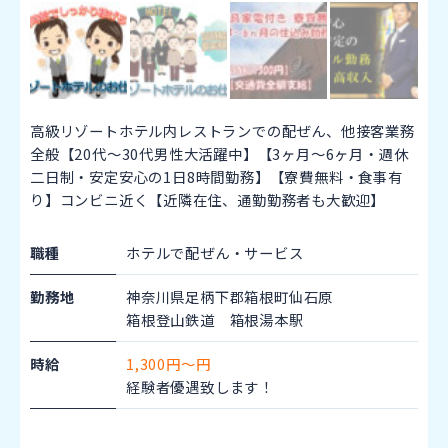
高級リゾートホテル内レストランでの配ぜん、他接客業務
全般【20代～30代男性大活躍中】【3ヶ月～6ヶ月・週休
二日制・安定安心の1日8時間勤務】【寮費無料・食事有
り】コンビニ近く【近隣在住、通勤勤務者も大歓迎】
職種
ホテルで配ぜん・サービス
勤務地
神奈川県足柄下郡箱根町仙石原
箱根登山鉄道 箱根湯本駅
時給
1,300円～円
経験者優遇致します！