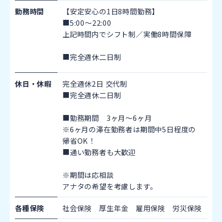
勤務時間
【安定安心の1日8時間勤務】
■5:00～22:00
上記時間内でシフト制／実働8時間保障
■完全週休二日制
休日・休暇
完全週休2日
交代制
■完全週休二日制
■勤務期間 3ヶ月～6ヶ月
※6ヶ月の滞在勤務者は期間中5日程度の
帰省OK！
■通い勤務者も大歓迎
※期間は応相談
アナタの希望を考慮します。
各種保険
社会保険 厚生年金 雇用保険 労災保険