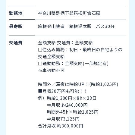
勤務地
神奈川県足柄下郡箱根町仙石原
最寄駅
箱根登山鉄道 箱根湯本駅 バス30分
交通費
全額支給 交通費：全額支給
□住込み勤務：初日・最終日の自宅よりの
交通全額支給
□通勤勤務：全額支給(一部規定有)
※車通勤不可
時間外／深夜は時給UP！(時給1,625円)
■月収30万円も可能！！
例）時給1,300円×8h×23日
⇒月収 約240,000円
時間外45h×時給1,625円
⇒月収73,125円
合計月収 約300,000円