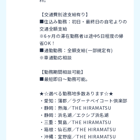
【交通費別途支給有り】
■住込み勤務：初日・最終日の自宅よりの
交通全額支給
※6ヶ月の滞在勤務者は途中5日程度の帰
省OK！
■通勤勤務：全額支給(一部規定有)
※車通勤応相談
【勤務期間相談可能】
■最短即日～勤務可能。
★☆選べる勤務地多数あります☆★
・愛知：蒲郡／ラグーナベイコート倶楽部
・静岡：熱海／THE HIRAMATSU
・静岡：浜名湖／エクシブ浜名湖
・三重：賢島／THE HIRAMATSU
・箱根：仙石原／THE HIRAMATSU
・沖縄：宜野座／THE HIRAMATSU